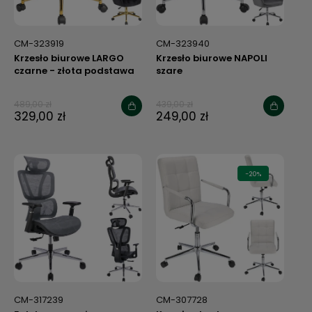
CM-323919
CM-323940
Krzesło biurowe LARGO
Krzesło biurowe NAPOLI
czarne - złota podstawa
szare
489,00 zł
439,00 zł
329,00 zł
249,00 zł
-20%
CM-317239
CM-307728