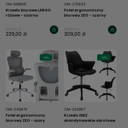
CM-598515
CM-270633
Krzesło biurowe LARGO
Fotel ergonomiczny
różowe - czarna
biurowy ZEO - czarny
podstawa
399,00 zł
399,00 zł
229,00 zł
309,00 zł
-16%
-30%
CM-249875
CM-333857
Fotel ergonomiczny
Krzesło INEZ
biurowy ZEO - szary
skandynawskie obrotowe
czarne