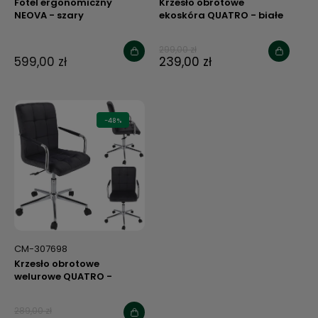
Fotel ergonomiczny
Krzesło obrotowe
NEOVA - szary
ekoskóra QUATRO - białe
299,00 zł
599,00 zł
239,00 zł
-48%
CM-307698
Krzesło obrotowe
welurowe QUATRO -
czarne
289,00 zł