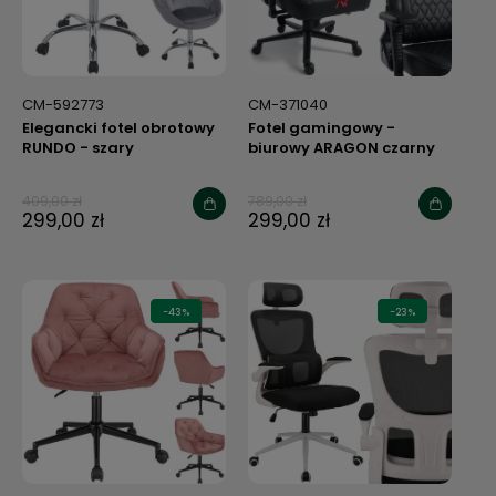
CM-592773
CM-371040
Elegancki fotel obrotowy
Fotel gamingowy -
RUNDO - szary
biurowy ARAGON czarny
409,00 zł
789,00 zł
299,00 zł
299,00 zł
-43%
-23%