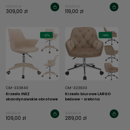
369,00 zł
169,00 zł
309,00 zł
119,00 zł
-27%
-36%
CM-333840
CM-323933
Krzesło INEZ
Krzesło biurowe LARGO
skandynawskie obrotowe
beżowe - srebrna
beżowe
podstawa
149,00 zł
449,00 zł
109,00 zł
289,00 zł