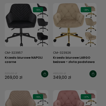
-18%
-29%
CM-323957
CM-323926
Krzesło biurowe NAPOLI
Krzesło biurowe LARGO
czarne
beżowe - złota podstawa
329,00 zł
489,00 zł
269,00 zł
349,00 zł
-16%
-37%