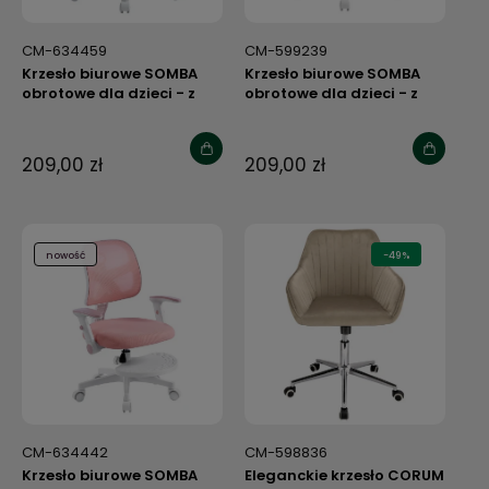
CM-634459
CM-599239
Krzesło biurowe SOMBA
Krzesło biurowe SOMBA
obrotowe dla dzieci - z
obrotowe dla dzieci - z
podnóżkiem i
podnóżkiem i
regulowanymi
regulowanymi
podłokietnikami
podłokietnikami
209,00 zł
209,00 zł
nowość
-49%
CM-634442
CM-598836
Krzesło biurowe SOMBA
Eleganckie krzesło CORUM