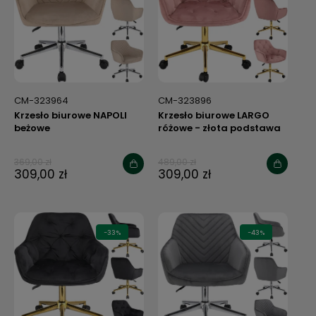
CM-323964
CM-323896
Krzesło biurowe NAPOLI
Krzesło biurowe LARGO
beżowe
różowe - złota podstawa
369,00 zł
489,00 zł
309,00 zł
309,00 zł
-33%
-43%