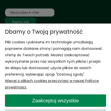
Zapisz się
Dbamy o Twoją prywatność
*Jednorazowy rabat dla nowo zarejestrowanych klientów na nieprzecenione
Pliki cookies i pokrewne im technologie umożliwiają
produkty
Wyrażam zgodę na otrzymywanie newslettera z inspiracjami,
poprawne działanie strony i pomagają nam dostosować
nowościami i promocjami.
ofertę do Twoich potrzeb. Możesz zaakceptować
Rozwiń
wykorzystanie przez nas wszystkich tych plików i przejść
Informacje
do sklepu lub dostosować użycie plików do swoich
preferencji, wybierając opcję "Dostosuj zgody".
Obsługa Klienta
Więcej o plikach cookies przeczytasz w naszej Polityce
prywatności.
Zaakceptuj wszystkie