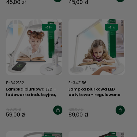
45,00 zł
45,00 zł
-58%
-31%
E-342132
E-342156
Lampka biurkowa LED -
Lampka biurkowa LED
ładowarka indukcyjna,
dotykowa - regulowane
regulacja barwy i
barwa i natężenie światła
natężenia światła
- biała
139,00 zł
129,00 zł
59,00 zł
89,00 zł