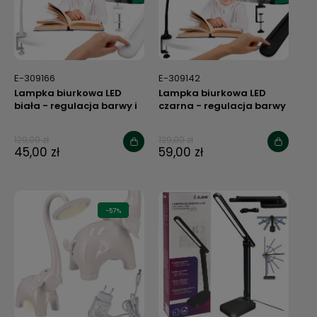
E-309166
E-309142
Lampka biurkowa LED
Lampka biurkowa LED
biała - regulacja barwy i
czarna - regulacja barwy
natężenia światła -
i natężenia światła -
przykręcana
przykręcana
129,00 zł
129,00 zł
45,00 zł
59,00 zł
-57%