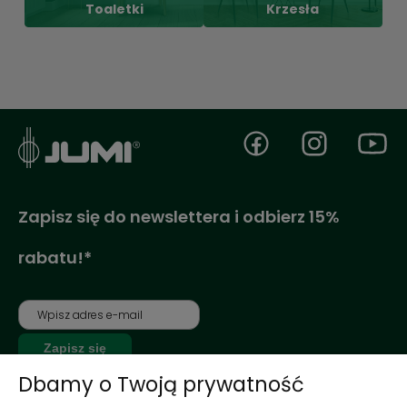
Toaletki
Krzesła
Zapisz się do newslettera i odbierz 15%
rabatu!*
Zapisz się
Dbamy o Twoją prywatność
*Jednorazowy rabat dla nowo zarejestrowanych klientów na nieprzecenione