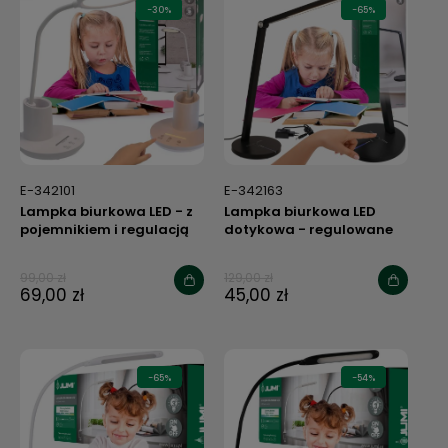
-30%
-65%
E-342101
E-342163
Lampka biurkowa LED - z
Lampka biurkowa LED
pojemnikiem i regulacją
dotykowa - regulowane
barwy i natężenia światła
barwa i natężenie światła
- czarna
99,00 zł
129,00 zł
69,00 zł
45,00 zł
-65%
-54%