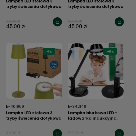
Lampka LED stołowa 3
Lampka LED stołowa 3
tryby świecenia dotykowa
tryby świecenia dotykowa
- bezprzewodowa
- bezprzewodowa
49,00 zł
49,00 zł
45,00 zł
45,00 zł
-8%
-68%
E-401969
E-342149
Lampka LED stołowa 3
Lampka biurkowa LED -
tryby świecenia dotykowa
ładowarka indukcyjna,
- bezprzewodowa
regulacja barwy i
natężenia światła
49,00 zł
139,00 zł