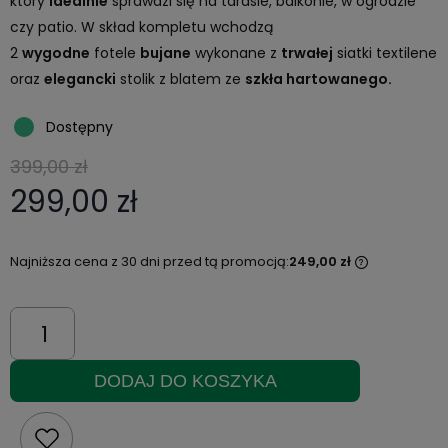
który
idealnie
sprawdzi się na tarasie, balkonie, w ogrodzie
czy patio. W skład kompletu wchodzą
2
wygodne
fotele
bujane
wykonane z
trwałej
siatki textilene
oraz
elegancki
stolik z blatem ze
szkła hartowanego.
Dostępny
399,00 zł
299,00 zł
Najniższa cena z 30 dni przed tą promocją:
249,00 zł
DODAJ DO KOSZYKA