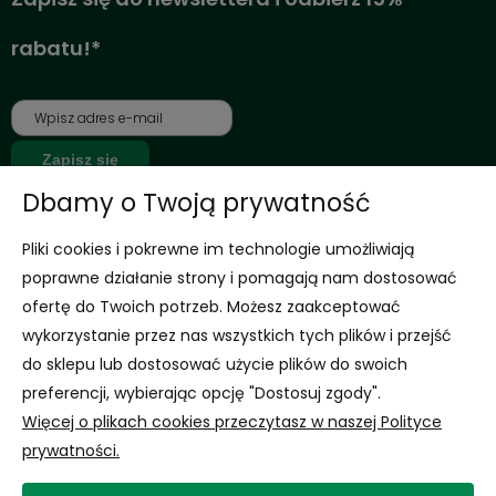
rabatu!*
Zapisz się
Dbamy o Twoją prywatność
*Jednorazowy rabat dla nowo zarejestrowanych klientów na nieprzecenione
Pliki cookies i pokrewne im technologie umożliwiają
produkty
Wyrażam zgodę na otrzymywanie newslettera z inspiracjami,
poprawne działanie strony i pomagają nam dostosować
nowościami i promocjami.
ofertę do Twoich potrzeb. Możesz zaakceptować
Rozwiń
wykorzystanie przez nas wszystkich tych plików i przejść
Informacje
do sklepu lub dostosować użycie plików do swoich
preferencji, wybierając opcję "Dostosuj zgody".
Obsługa Klienta
Więcej o plikach cookies przeczytasz w naszej Polityce
prywatności.