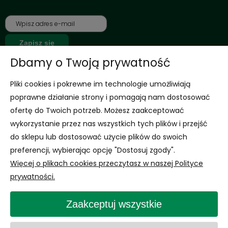
Zapisz się
Dbamy o Twoją prywatność
*Jednorazowy rabat dla nowo zarejestrowanych klientów na nieprzecenione
Pliki cookies i pokrewne im technologie umożliwiają
produkty
Wyrażam zgodę na otrzymywanie newslettera z inspiracjami,
poprawne działanie strony i pomagają nam dostosować
nowościami i promocjami.
ofertę do Twoich potrzeb. Możesz zaakceptować
Rozwiń
wykorzystanie przez nas wszystkich tych plików i przejść
Informacje
do sklepu lub dostosować użycie plików do swoich
preferencji, wybierając opcję "Dostosuj zgody".
Obsługa Klienta
Więcej o plikach cookies przeczytasz w naszej Polityce
prywatności.
Zaakceptuj wszystkie