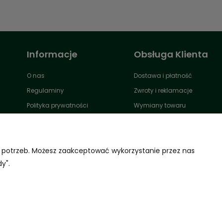
Informacje
Obsługa Klienta
O nas
Dostawa i płatność
Regulaminy
Zwroty i reklamacje
Polityka prywatności
Wymiany towaru
Polityka środowiskowa JUMI
FAQ
Blog
Kontakt
B2B
Odstąp od umowy tutaj
h potrzeb. Możesz zaakceptować wykorzystanie przez nas
y".
Regulamin promocji
Projekt i wykonanie