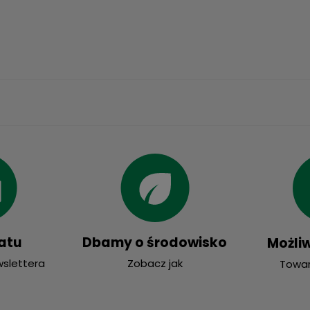
atu
Dbamy o środowisko
Możli
wslettera
Zobacz jak
Towar