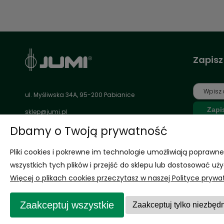
Zapisz
ul. Myśliwska 34A, 95-200 Pabianice
Zapi
sklep@jumi.pl
Dbamy o Twoją prywatność
*Jednorazow
Wyraża
Pliki cookies i pokrewne im technologie umożliwiają popraw
inspir
wszystkich tych plików i przejść do sklepu lub dostosować uży
Rozwi
Więcej o plikach cookies przeczytasz w naszej Polityce prywa
Zaakceptuj wszystkie
Zaakceptuj tylko niezbęd
©2024 Jumi