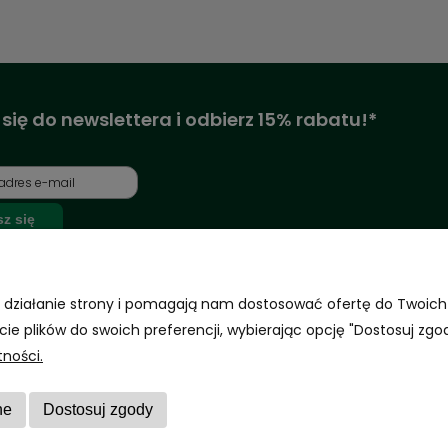
 się do newslettera i odbierz 15% rabatu!*
sz się
y rabat dla nowo zarejestrowanych klientów na nieprzecenione produkty
m zgodę na otrzymywanie newslettera z
ne działanie strony i pomagają nam dostosować ofertę do Twoic
acjami, nowościami i promocjami.
cie plików do swoich preferencji, wybierając opcję "Dostosuj zgod
ń
tności.
ne
Dostosuj zgody