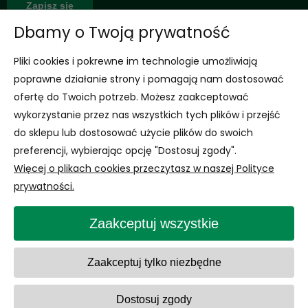
Zapisz się
Dbamy o Twoją prywatność
*Jednorazowy rabat dla nowo zarejestrowanych klientów na nieprzecenione
Pliki cookies i pokrewne im technologie umożliwiają
produkty
Wyrażam zgodę na otrzymywanie newslettera z inspiracjami,
poprawne działanie strony i pomagają nam dostosować
nowościami i promocjami.
ofertę do Twoich potrzeb. Możesz zaakceptować
Rozwiń
wykorzystanie przez nas wszystkich tych plików i przejść
Informacje
do sklepu lub dostosować użycie plików do swoich
preferencji, wybierając opcję "Dostosuj zgody".
Obsługa Klienta
Więcej o plikach cookies przeczytasz w naszej Polityce
prywatności.
Zaakceptuj wszystkie
Zaakceptuj tylko niezbędne
Dostosuj zgody