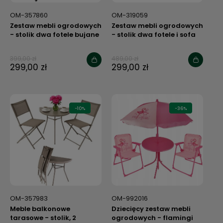
OM-357860
OM-319059
Zestaw mebli ogrodowych
Zestaw mebli ogrodowych
- stolik dwa fotele bujane
- stolik dwa fotele i sofa
antracytowe
399,00 zł
489,00 zł
299,00 zł
299,00 zł
-10%
-36%
OM-357983
OM-992016
Meble balkonowe
Dziecięcy zestaw mebli
tarasowe - stolik, 2
ogrodowych - flamingi