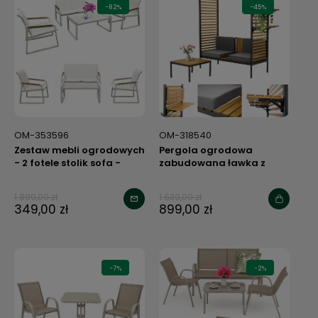
-82%
-45%
OM-353596
OM-318540
Zestaw mebli ogrodowych
Pergola ogrodowa
- 2 fotele stolik sofa -
zabudowana ławka z
nowoczesne
oparciem i stolik zestaw
1 899,00 zł
1 639,00 zł
349,00 zł
899,00 zł
-7%
-2%