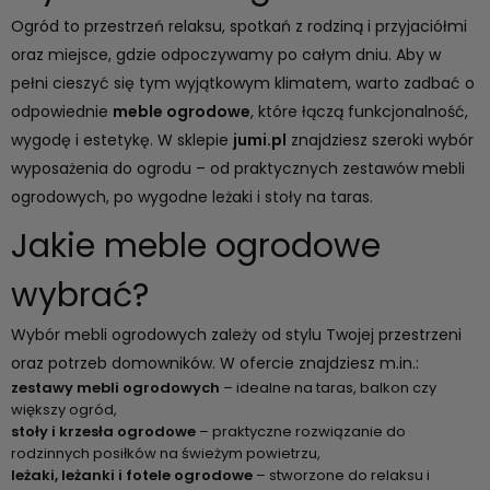
Ogród to przestrzeń relaksu, spotkań z rodziną i przyjaciółmi
oraz miejsce, gdzie odpoczywamy po całym dniu. Aby w
pełni cieszyć się tym wyjątkowym klimatem, warto zadbać o
odpowiednie
meble ogrodowe
, które łączą funkcjonalność,
wygodę i estetykę. W sklepie
jumi.pl
znajdziesz szeroki wybór
wyposażenia do ogrodu – od praktycznych zestawów mebli
ogrodowych, po wygodne leżaki i stoły na taras.
Jakie meble ogrodowe
wybrać?
Wybór mebli ogrodowych zależy od stylu Twojej przestrzeni
oraz potrzeb domowników. W ofercie znajdziesz m.in.:
zestawy mebli ogrodowych
– idealne na taras, balkon czy
większy ogród,
stoły i krzesła ogrodowe
– praktyczne rozwiązanie do
rodzinnych posiłków na świeżym powietrzu,
leżaki, leżanki
i fotele ogrodowe
– stworzone do relaksu i