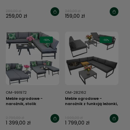
krzesła
289,00 zł
249,00 zł
259,00 zł
159,00 zł
-50%
-10%
OM-991972
OM-282162
Meble ogrodowe -
Meble ogrodowe -
narożnik, stolik
narożnik z funkcją leżanki,
stolik
2 799,00 zł
1 999,00 zł
1 399,00 zł
1 799,00 zł