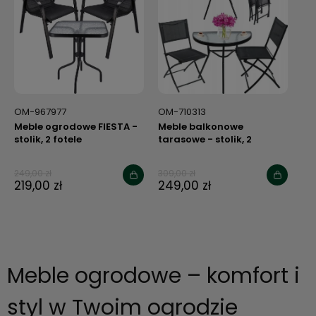
OM-967977
OM-710313
Meble ogrodowe FIESTA -
Meble balkonowe
stolik, 2 fotele
tarasowe - stolik, 2
krzesła
249,00 zł
309,00 zł
219,00 zł
249,00 zł
Meble ogrodowe – komfort i
styl w Twoim ogrodzie