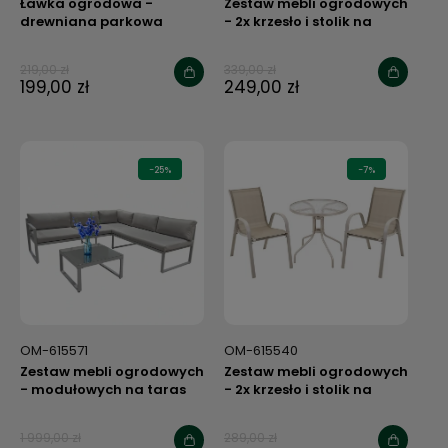
Ławka ogrodowa -
Zestaw mebli ogrodowych
drewniana parkowa
- 2x krzesło i stolik na
balkon
219,00 zł
339,00 zł
199,00 zł
249,00 zł
-25%
-7%
OM-615571
OM-615540
Zestaw mebli ogrodowych
Zestaw mebli ogrodowych
- modułowych na taras
- 2x krzesło i stolik na
balkon
1 999,00 zł
289,00 zł