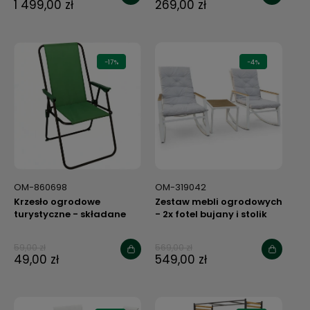
1 499,00 zł
269,00 zł
-17%
-4%
OM-860698
OM-319042
Krzesło ogrodowe
Zestaw mebli ogrodowych
turystyczne - składane
- 2x fotel bujany i stolik
zielone
59,00 zł
569,00 zł
49,00 zł
549,00 zł