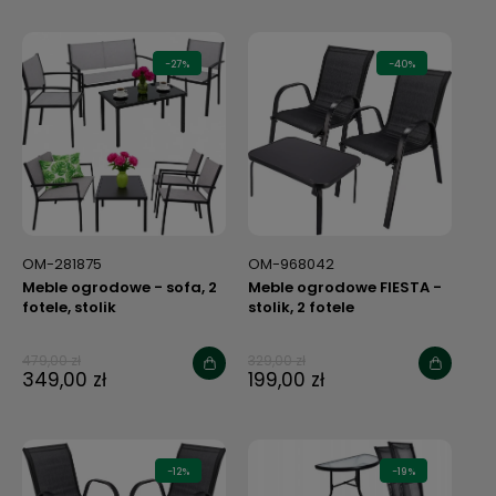
-27%
-40%
OM-281875
OM-968042
Meble ogrodowe - sofa, 2
Meble ogrodowe FIESTA -
fotele, stolik
stolik, 2 fotele
479,00 zł
329,00 zł
349,00 zł
199,00 zł
-12%
-19%